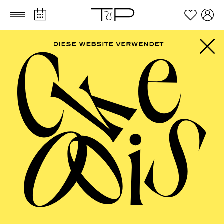
Zum Hauptinhalt springen
Zum Footer springen
PHILHARMONIE
ESSEN
Philharmonie entdecken ·