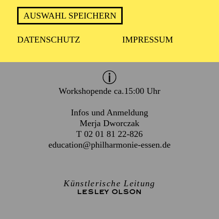
Dienstag 23. März 2027
AUSWAHL SPEICHERN
Mittwoch 24. März 2027
DATENSCHUTZ
IMPRESSUM
Für Kinder und Jugendliche von 10 bis 14 Jahren
Workshopende ca.15:00 Uhr
Infos und Anmeldung
Merja Dworczak
T 02 01 81 22-826
education@philharmonie-essen.de
Künstlerische Leitung
LESLEY OLSON