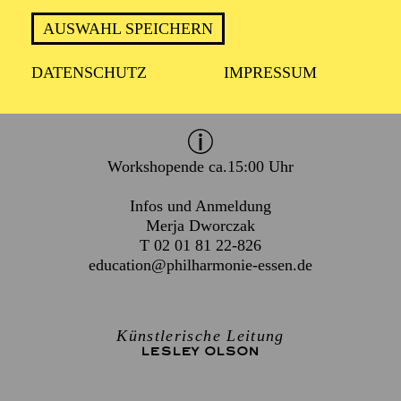
Dienstag 23. März 2027
AUSWAHL SPEICHERN
Mittwoch 24. März 2027
DATENSCHUTZ
IMPRESSUM
Für Kinder und Jugendliche von 10 bis 14 Jahren
Workshopende ca.15:00 Uhr
Infos und Anmeldung
Merja Dworczak
T 02 01 81 22-826
education@philharmonie-essen.de
Künstlerische Leitung
LESLEY OLSON