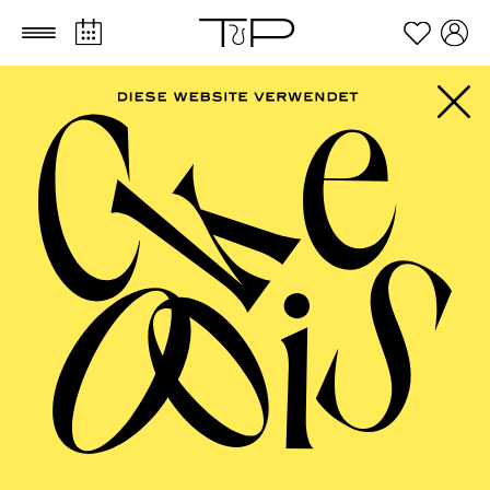
Zum Hauptinhalt springen
Zum Footer springen
PHILHARMONIE
ESSEN
Philharmonie entdecken ·