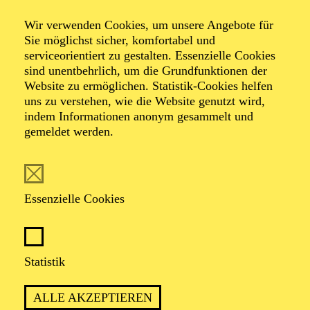
Elias
Wir verwenden Cookies, um unsere Angebote für
Sie möglichst sicher, komfortabel und
serviceorientiert zu gestalten. Essenzielle Cookies
sind unentbehrlich, um die Grundfunktionen der
Website zu ermöglichen. Statistik-Cookies helfen
TICKETS
uns zu verstehen, wie die Website genutzt wird,
indem Informationen anonym gesammelt und
gemeldet werden.
TERMIN
Essenzielle Cookies
Donnerstag 29. April 2027
Freitag 30. April 2027
Statistik
2 Stunden, inkl. Pause
ALLE AKZEPTIEREN