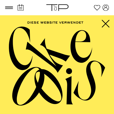
Zum Hauptinhalt springen
Zum Footer springen
ESSENER
PHILHARMONIKER
Sinfoniekonzert IX