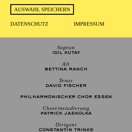
19:00 Konzerteinführung
AUSWAHL SPEICHERN
DATENSCHUTZ
IMPRESSUM
Elias
DEREK WELTON
Sopran
IDIL KUTAY
Alt
BETTINA RANCH
Tenor
DAVID FISCHER
PHILHARMONISCHER CHOR ESSEN
Choreinstudierung
PATRICK JASKOLKA
Dirigent
CONSTANTIN TRINKS