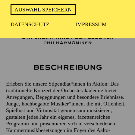
AUSWAHL SPEICHERN
2 Stunden, inkl. Pause
DATENSCHUTZ
IMPRESSUM
STIPENDIAT*INNEN DER ESSENER
PHILHARMONIKER
Beschreibung
Erleben Sie unsere Stipendiat*innen in Aktion: Das
traditionelle Konzert der Orchesterakademie bietet
Anregungen, Begegnungen und besondere Erlebnisse.
Junge, hochbegabte Musiker*innen, die mit Offenheit,
Spiellust und Virtuosität gemeinsam musizieren,
gestalten jedes Jahr ein eigenes, facettenreiches
Programm und präsentieren sich in verschiedenen
Kammermusikbesetzungen im Foyer des Aalto-