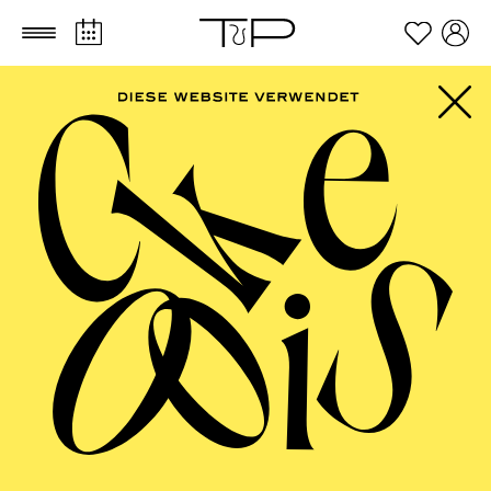
Zum Hauptinhalt springen
Zum Footer springen
ESSENER
PHILHARMONIKER
Kammerkonzert