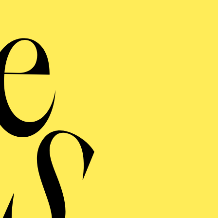
Philha
Musi