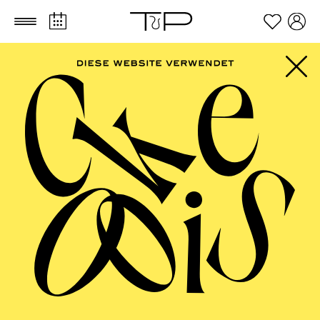
Zum Hauptinhalt springen
Zum Footer springen
ESSENER
PHILHARMONIKER,
PHILHARMONIE
ESSEN