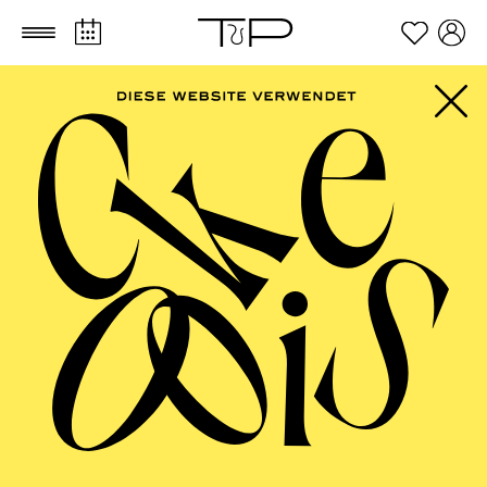
Zum Hauptinhalt springen
Zum Footer springen
ESSENER
PHILHARMONIKER,
PHILHARMONIE
ESSEN