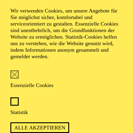
Wir verwenden Cookies, um unsere Angebote für
Porträt Anastasia Kobekina ·
Sie möglichst sicher, komfortabel und
serviceorientiert zu gestalten. Essenzielle Cookies
Sinfoniekonzert VIII
sind unentbehrlich, um die Grundfunktionen der
Schumann
Website zu ermöglichen. Statistik-Cookies helfen
uns zu verstehen, wie die Website genutzt wird,
indem Informationen anonym gesammelt und
Cellokonzert
gemeldet werden.
Werke von Gustav Mahler, Johannes Brahms, Robert
Essenzielle Cookies
Schumann
Veranstalter: Eine Kooperation der Philharmonie Essen
mit den Essener Philharmonikern
Statistik
TICKETS
ALLE AKZEPTIEREN