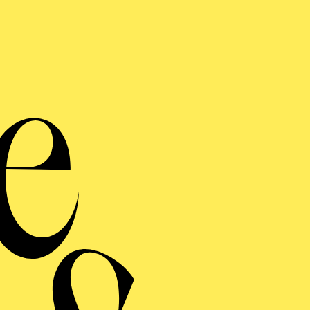
Kam
Se
Werke von Alfredo Cas
Carl Nielsen, 