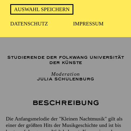
AUSWAHL SPEICHERN
1 Stunde, keine Pause
DATENSCHUTZ
IMPRESSUM
Für Kinder von 4 bis 6 Jahren
STUDIERENDE DER FOLKWANG UNIVERSITÄT
DER KÜNSTE
Moderation
JULIA SCHULENBURG
Beschreibung
Die Anfangsmelodie der "Kleinen Nachtmusik" gilt als
einer der größten Hits der Musikgeschichte und ist bis