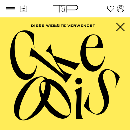
Zum Hauptinhalt springen
Zum Footer springen
PHILHARMONIE
ESSEN
Philharmonie entdecken ·