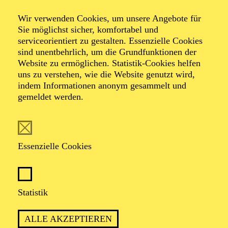
Ruhrepos 2.0 27
Wir verwenden Cookies, um unsere Angebote für
Sie möglichst sicher, komfortabel und
serviceorientiert zu gestalten. Essenzielle Cookies
Revue in sechs Teilen von Gordon Kampe
sind unentbehrlich, um die Grundfunktionen der
Mit Werken von Kurt Weill
Website zu ermöglichen. Statistik-Cookies helfen
semikonzertante Aufführung
uns zu verstehen, wie die Website genutzt wird,
mit Texten aus Literatur, Alltagskultur und Erinnerung,
indem Informationen anonym gesammelt und
zusammengestellt von Gordon Kampe, Patricia Knebel
gemeldet werden.
und Georg Rootering
TICKETS
Essenzielle Cookies
Statistik
EIN MUSIKALISCHER ABEND SO
ALLE AKZEPTIEREN
EHRLICH UND DIREKT WIE DAS