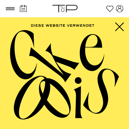
Zum Hauptinhalt springen
Zum Footer springen
AALTO
MUSIKTHEATER,
AALTO BALLETT
ESSEN