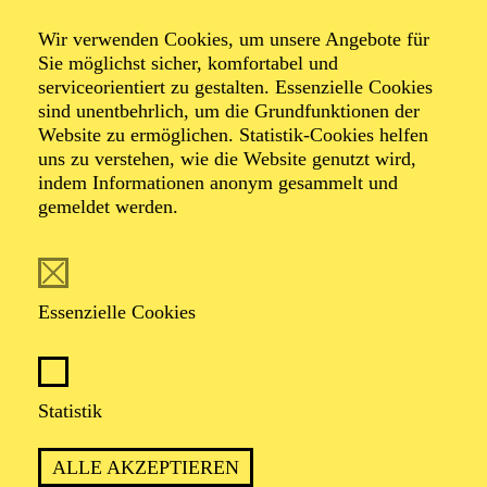
Wir verwenden Cookies, um unsere Angebote für
Aalto Labs
Sie möglichst sicher, komfortabel und
serviceorientiert zu gestalten. Essenzielle Cookies
sind unentbehrlich, um die Grundfunktionen der
Jugendtreffs im Aalto-Theater
Website zu ermöglichen. Statistik-Cookies helfen
uns zu verstehen, wie die Website genutzt wird,
indem Informationen anonym gesammelt und
gemeldet werden.
TERMINE
Essenzielle Cookies
Beschreibung
Statistik
Mit unseren zwei Jugendtreffs bieten wir Jugendlichen
unterschiedlichen Alters (10–13, ab 14 Jahren)
ALLE AKZEPTIEREN