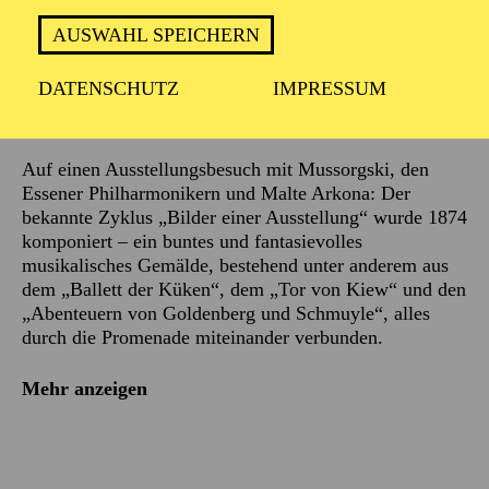
AUSWAHL SPEICHERN
DATENSCHUTZ
IMPRESSUM
Beschreibung
Auf einen Ausstellungsbesuch mit Mussorgski, den
Essener Philharmonikern und Malte Arkona: Der
bekannte Zyklus „Bilder einer Ausstellung“ wurde 1874
komponiert – ein buntes und fantasievolles
musikalisches Gemälde, bestehend unter anderem aus
dem „Ballett der Küken“, dem „Tor von Kiew“ und den
„Abenteuern von Goldenberg und Schmuyle“, alles
durch die Promenade miteinander verbunden.
Mehr anzeigen