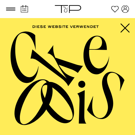
Zum Hauptinhalt springen
Zum Footer springen
ESSENER
PHILHARMONIKER
Familienkonzert