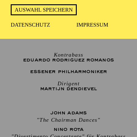
ca. 21:30 Uhr
AUSWAHL SPEICHERN
DATENSCHUTZ
IMPRESSUM
19:00 Konzerteinführung
Kontrabass
EDUARDO RODRIGUEZ ROMANOS
ESSENER PHILHARMONIKER
Dirigent
MARTIJN DENDIEVEL
JOHN ADAMS
"The Chairman Dances"
NINO ROTA
"Divertimento Concertante" für Kontrabass