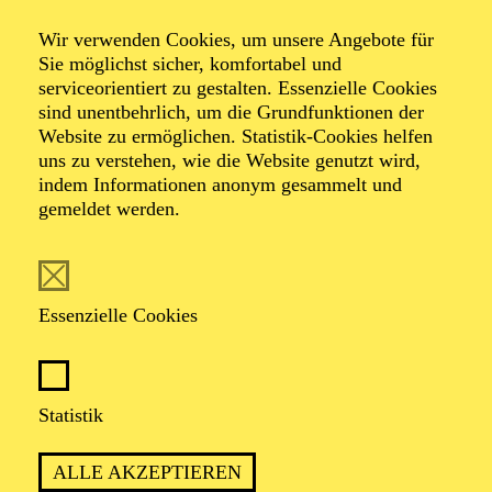
Sommertanz
Wir verwenden Cookies, um unsere Angebote für
Sie möglichst sicher, komfortabel und
serviceorientiert zu gestalten. Essenzielle Cookies
sind unentbehrlich, um die Grundfunktionen der
Werke von John Adams, Nino Rota, Sergej
Website zu ermöglichen. Statistik-Cookies helfen
Rachmaninow
uns zu verstehen, wie die Website genutzt wird,
indem Informationen anonym gesammelt und
gemeldet werden.
TICKETS
Essenzielle Cookies
TERMIN
Donnerstag 15. Juli 2027
Statistik
Freitag 16. Juli 2027
ALLE AKZEPTIEREN