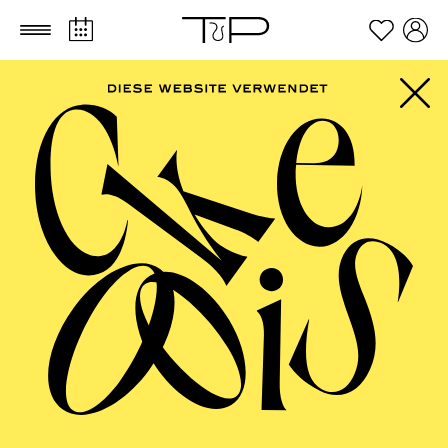
Zum Hauptinhalt springen
Zum Footer springen
ESSENER
PHILHARMONIKER
Sinfoniekonzert XII