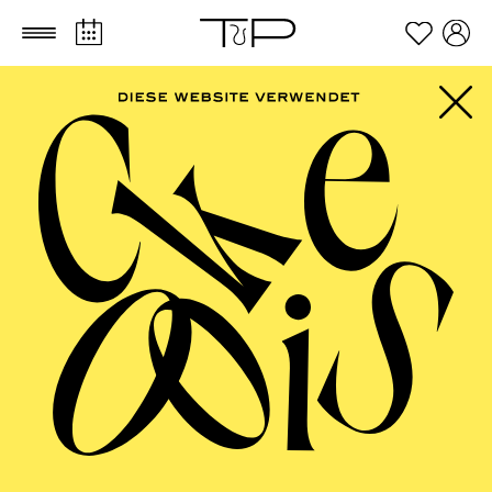
Zum Hauptinhalt springen
Zum Footer springen
PHILHARMONIE
ESSEN
Philharmonie entdecken ·