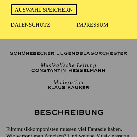
2 Stunden, inkl. Pause
AUSWAHL SPEICHERN
DATENSCHUTZ
IMPRESSUM
Für Kinder und Jugendliche ab 10 Jahren
SCHÖNEBECKER JUGENDBLASORCHESTER
Musikalische Leitung
CONSTANTIN HESSELMANN
Moderation
KLAUS KAUKER
Beschreibung
Filmmusikkomponisten müssen viel Fantasie haben.
Wie vertont man Ameisen? Und welche Musik passt zu