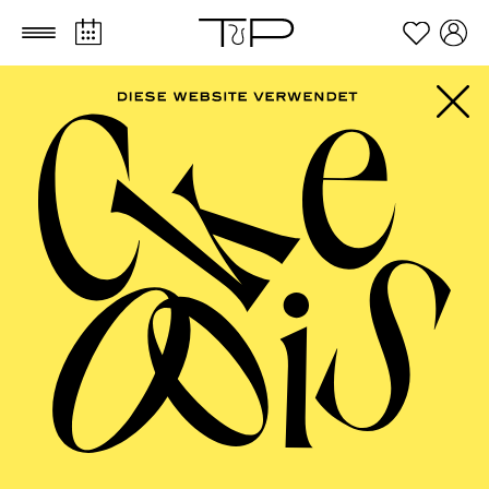
Zum Hauptinhalt springen
Zum Footer springen