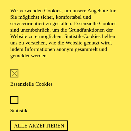
Wir verwenden Cookies, um unsere Angebote für
Sie möglichst sicher, komfortabel und
serviceorientiert zu gestalten. Essenzielle Cookies
sind unentbehrlich, um die Grundfunktionen der
Website zu ermöglichen. Statistik-Cookies helfen
uns zu verstehen, wie die Website genutzt wird,
Foto: privat
indem Informationen anonym gesammelt und
gemeldet werden.
Lothar Kittstein
Essenzielle Cookies
VITA
Lothar Kittstein
, 1970 in Trier geboren,
studierte
Statistik
Germanistik, Geschichte und Philosophie in Hannover
und Bonn. Nach der Promotion in Neuerer Geschichte
ALLE AKZEPTIEREN
war er drei Jahre als Headhunter in einer kleinen