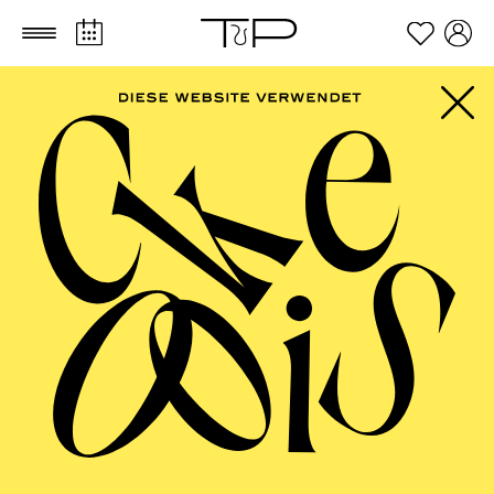
Zum Hauptinhalt springen
Zum Footer springen