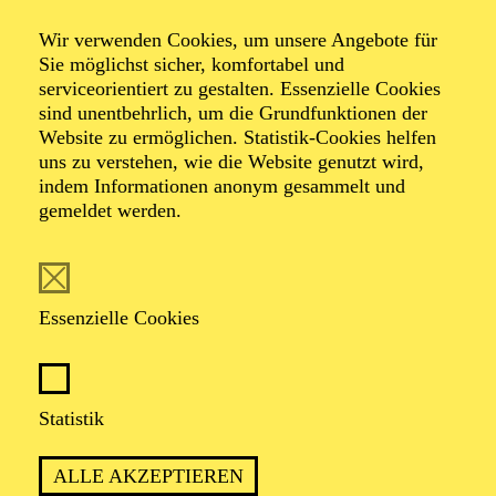
Wir verwenden Cookies, um unsere Angebote für
Sie möglichst sicher, komfortabel und
serviceorientiert zu gestalten. Essenzielle Cookies
sind unentbehrlich, um die Grundfunktionen der
Website zu ermöglichen. Statistik-Cookies helfen
uns zu verstehen, wie die Website genutzt wird,
Foto: Daniela Pfeil
indem Informationen anonym gesammelt und
gemeldet werden.
Nicola Fritzen
Schauspieler (Gast)
Essenzielle Cookies
VITA
Statistik
Nicola Fritzen, geboren 1978 in Berlin, wuchs auf
Teneriffa auf. Bis 2003 absolvierte er seine Ausbildung
ALLE AKZEPTIEREN
an der Otto-Falckenberg-Schule in München.