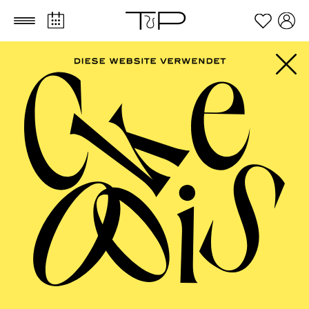
Zum Hauptinhalt springen
Zum Footer springen