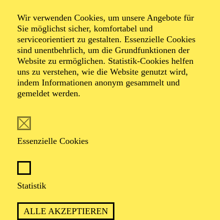
Wir verwenden Cookies, um unsere Angebote für
Sie möglichst sicher, komfortabel und
serviceorientiert zu gestalten. Essenzielle Cookies
sind unentbehrlich, um die Grundfunktionen der
Website zu ermöglichen. Statistik-Cookies helfen
uns zu verstehen, wie die Website genutzt wird,
Foto: Joshua Hoven
indem Informationen anonym gesammelt und
gemeldet werden.
Rymon Zacharei
Essenzielle Cookies
VITA
Rymon Zacharei (*1985, Bagdad), bekannt unter dem
Statistik
Künstlernamen Rayboom, ist Tänzer, Choreograf und
Movement Director. Sein Stil verbindet Hip-Hop und
ALLE AKZEPTIEREN
Urban-Dance-Formen wie Locking, Popping und House