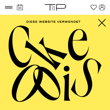
Zum Hauptinhalt springen
Zum Footer springen