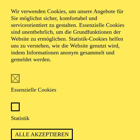
Wir verwenden Cookies, um unsere Angebote für
Sie möglichst sicher, komfortabel und
serviceorientiert zu gestalten. Essenzielle Cookies
sind unentbehrlich, um die Grundfunktionen der
Website zu ermöglichen. Statistik-Cookies helfen
uns zu verstehen, wie die Website genutzt wird,
Foto: Simon Hengenberg
indem Informationen anonym gesammelt und
gemeldet werden.
Christoph Frick
Essenzielle Cookies
VITA
Christoph Frick ist bekannt für seine dokumentarischen
Statistik
Theaterarbeiten mit Expert*innen des Alltags und ist
damit seit vielen Jahren national und international
ALLE AKZEPTIEREN
erfolgreich.