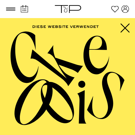
Zum Hauptinhalt springen
Zum Footer springen