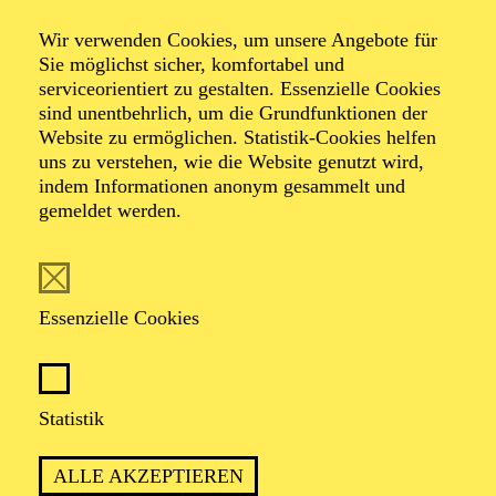
Wir verwenden Cookies, um unsere Angebote für
Sie möglichst sicher, komfortabel und
serviceorientiert zu gestalten. Essenzielle Cookies
sind unentbehrlich, um die Grundfunktionen der
Website zu ermöglichen. Statistik-Cookies helfen
uns zu verstehen, wie die Website genutzt wird,
Foto: privat
indem Informationen anonym gesammelt und
gemeldet werden.
Lothar Kittstein
Essenzielle Cookies
VITA
Lothar Kittstein
, 1970 in Trier geboren,
studierte
Statistik
Germanistik, Geschichte und Philosophie in Hannover
und Bonn. Nach der Promotion in Neuerer Geschichte
ALLE AKZEPTIEREN
war er drei Jahre als Headhunter in einer kleinen