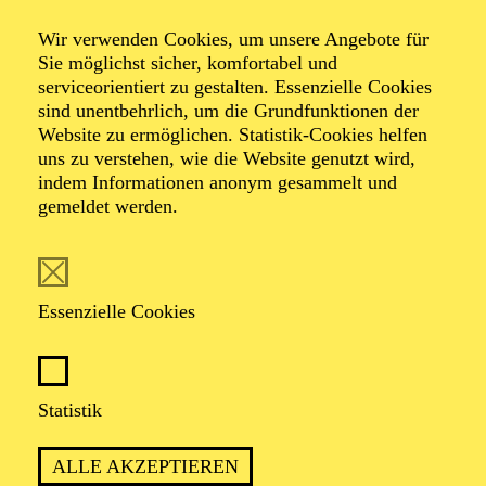
Wir verwenden Cookies, um unsere Angebote für
Sie möglichst sicher, komfortabel und
serviceorientiert zu gestalten. Essenzielle Cookies
sind unentbehrlich, um die Grundfunktionen der
Website zu ermöglichen. Statistik-Cookies helfen
uns zu verstehen, wie die Website genutzt wird,
Foto: Simon Hengenberg
indem Informationen anonym gesammelt und
gemeldet werden.
Christoph Frick
Essenzielle Cookies
VITA
Christoph Frick ist bekannt für seine dokumentarischen
Statistik
Theaterarbeiten mit Expert*innen des Alltags und ist
damit seit vielen Jahren national und international
ALLE AKZEPTIEREN
erfolgreich.