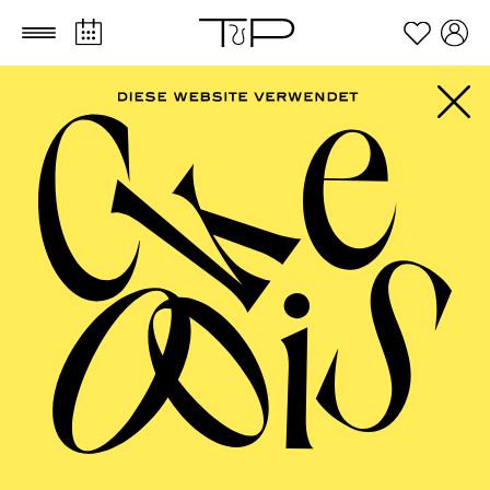
Zum Hauptinhalt springen
Zum Footer springen