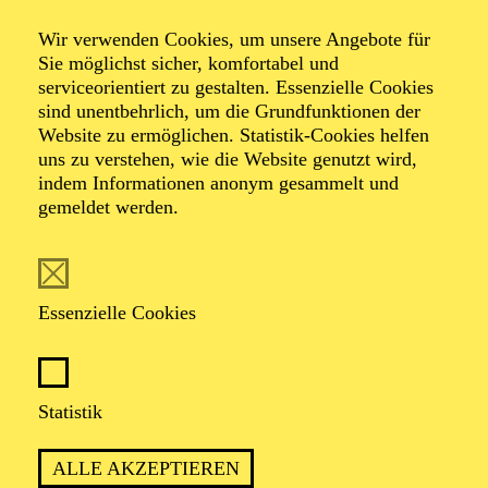
Wir verwenden Cookies, um unsere Angebote für
Sie möglichst sicher, komfortabel und
serviceorientiert zu gestalten. Essenzielle Cookies
sind unentbehrlich, um die Grundfunktionen der
Website zu ermöglichen. Statistik-Cookies helfen
uns zu verstehen, wie die Website genutzt wird,
Foto: Joshua Hoven
indem Informationen anonym gesammelt und
gemeldet werden.
Rymon Zacharei
Essenzielle Cookies
VITA
Rymon Zacharei (*1985, Bagdad), bekannt unter dem
Statistik
Künstlernamen Rayboom, ist Tänzer, Choreograf und
Movement Director. Sein Stil verbindet Hip-Hop und
ALLE AKZEPTIEREN
Urban-Dance-Formen wie Locking, Popping und House