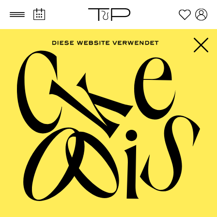
Zum Hauptinhalt springen
Zum Footer springen