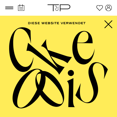
Zum Hauptinhalt springen
Zum Footer springen