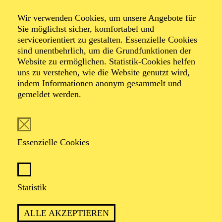
Wir verwenden Cookies, um unsere Angebote für
Sie möglichst sicher, komfortabel und
serviceorientiert zu gestalten. Essenzielle Cookies
sind unentbehrlich, um die Grundfunktionen der
Website zu ermöglichen. Statistik-Cookies helfen
uns zu verstehen, wie die Website genutzt wird,
Foto: privat
indem Informationen anonym gesammelt und
gemeldet werden.
Lothar Kittstein
Essenzielle Cookies
VITA
Lothar Kittstein
, 1970 in Trier geboren,
studierte
Statistik
Germanistik, Geschichte und Philosophie in Hannover
und Bonn. Nach der Promotion in Neuerer Geschichte
ALLE AKZEPTIEREN
war er drei Jahre als Headhunter in einer kleinen