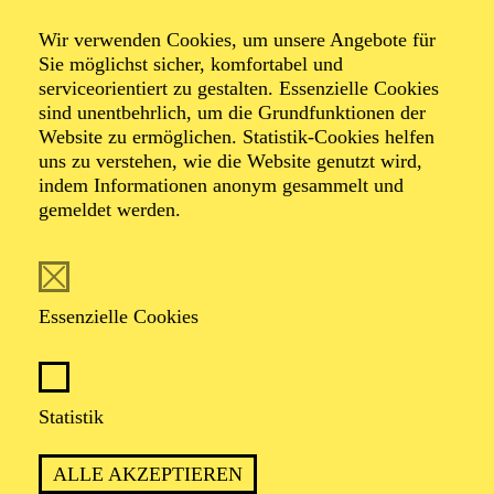
Wir verwenden Cookies, um unsere Angebote für
Sie möglichst sicher, komfortabel und
serviceorientiert zu gestalten. Essenzielle Cookies
sind unentbehrlich, um die Grundfunktionen der
Website zu ermöglichen. Statistik-Cookies helfen
uns zu verstehen, wie die Website genutzt wird,
Foto: Daniela Pfeil
indem Informationen anonym gesammelt und
gemeldet werden.
Nicola Fritzen
Schauspieler (Gast)
Essenzielle Cookies
VITA
Statistik
Nicola Fritzen, geboren 1978 in Berlin, wuchs auf
Teneriffa auf. Bis 2003 absolvierte er seine Ausbildung
ALLE AKZEPTIEREN
an der Otto-Falckenberg-Schule in München.