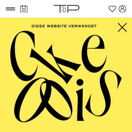
Zum Hauptinhalt springen
Zum Footer springen