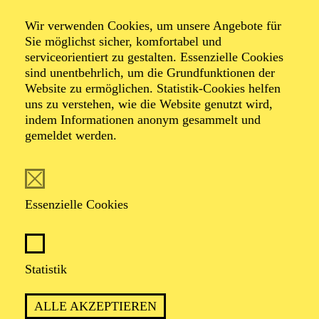
Wir verwenden Cookies, um unsere Angebote für
Sie möglichst sicher, komfortabel und
serviceorientiert zu gestalten. Essenzielle Cookies
sind unentbehrlich, um die Grundfunktionen der
Website zu ermöglichen. Statistik-Cookies helfen
uns zu verstehen, wie die Website genutzt wird,
Foto: Joshua Hoven
indem Informationen anonym gesammelt und
gemeldet werden.
Rymon Zacharei
Essenzielle Cookies
VITA
Rymon Zacharei (*1985, Bagdad), bekannt unter dem
Statistik
Künstlernamen Rayboom, ist Tänzer, Choreograf und
Movement Director. Sein Stil verbindet Hip-Hop und
ALLE AKZEPTIEREN
Urban-Dance-Formen wie Locking, Popping und House