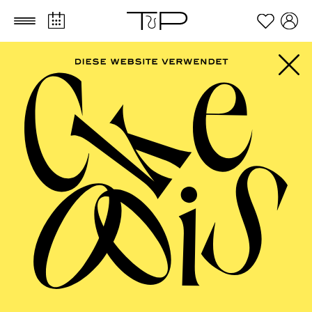
Zum Hauptinhalt springen
Zum Footer springen