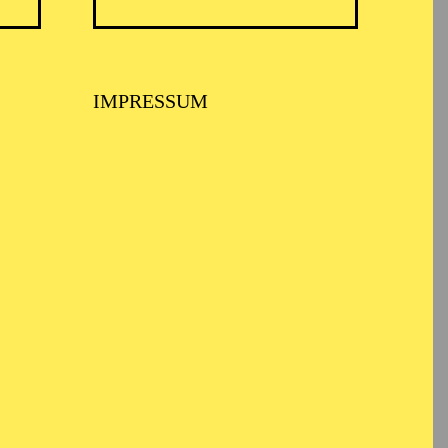
IMPRESSUM
xpert*innen des Alltags
ter, Tanztheater,
r freien Gruppe
user. Darunter: Zürcher
eirischer Herbst Graz,
n, Bonner Biennale,
eim, Time Festival Gent
val Lahore, (Pakistan).
e Projekte an
 Neumarkt, Theater