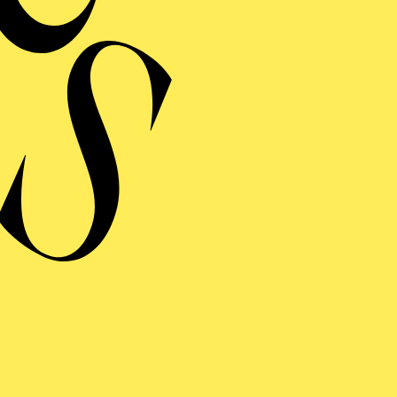
Hannover, Schauspielhaus Köln, Münchner Kammerspiel
el Dresden.
t er immer wieder als urbane Intervention an teilweise
ebrannten Hotels, auf Schiffen, auf Parkplätzen, auf M
Kulturanlässe zu erschließen. Viele Stücke kreisen um
hrechtsfragen.
ittstein verbindet ihn eine intensive Zusammenarbeit 
jekt während des Corona Lockdowns für das Staatstheat
d» für die Münchner Kammerspiele.