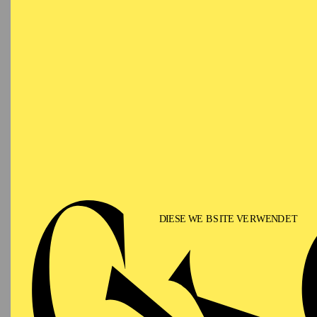
Christoph Frick ist bek
und ist damit seit viele
Stücke und Projekte be
Performance und dokume
KLARA. Einladungen erf
Theater Spektakel, Fest
Mülheimer Theatertage,
Theater der Welt, Theat
(B), Kaaitheater Brüsse
Zudem inszenierte er ze
deutschsprachigen Staat