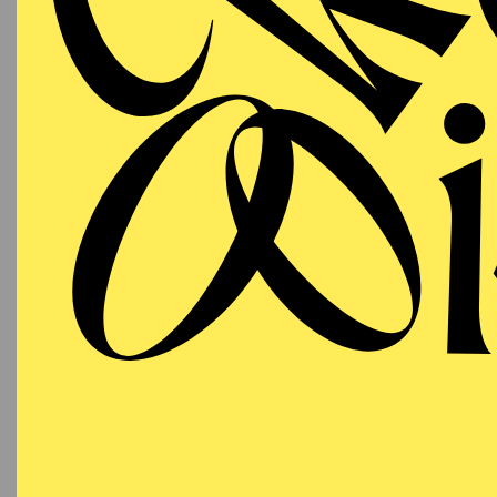
Freiburg, Schauspiel 
Bochum, Staatsschauspi
Seine Produktionen zeig
Industrieruinen, in abg
öffentlichen Raum für 
Ungleichheit und Mensc
Mit dem Autor Lothar K
«Jetzt!», ein Stadtpro
das Auftragswerk «Lan