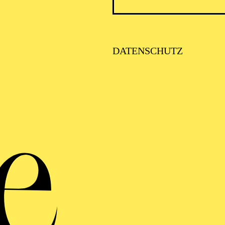
VITA
DATENSCHUTZ
annt für seine dokumentarischen Theaterarbeiten mit E
n Jahren national und international erfolgreich.
wegen sich im Bereich von Schauspiel, Neues Musikthea
ntarisches Theater. Er ist Leiter und Mitbegründer de
olgten an zahlreiche Theaterfestivals und Gastspielhä
ival aua wir leben Bern, Festival Alpentöne Altdorf, St
 Heidelberger Stückemarkt, Theaterbiennale Wiesbade
erfestival Impulse, Internationale Schillertage Mannh
l (B), Garaj Istanbul (TUR), International Theater Festi
itgenössische und klassische Theatertexte sowie eigen
stheatern, u.a.: Theater Luzern, Theater Bern, Theater