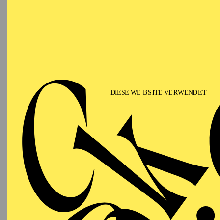
Matin
Lern