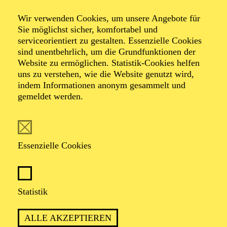
Alles im Wandel -
Wir verwenden Cookies, um unsere Angebote für
Was bleibt?
Sie möglichst sicher, komfortabel und
serviceorientiert zu gestalten. Essenzielle Cookies
sind unentbehrlich, um die Grundfunktionen der
Ein multimediales Klimakonzert
Website zu ermöglichen. Statistik-Cookies helfen
uns zu verstehen, wie die Website genutzt wird,
indem Informationen anonym gesammelt und
Werke von Antonio Vivaldi, Arvo Pärt, Benjamin
gemeldet werden.
Britten, Béla Bartók, Giovanni Gabrieli, Jean Cras,
Joseph Haydn, Joseph Lauber, Ludwig van Beethoven,
Mario Castelnuovo-Tedesco, Max Richter, Zoltán
Kodály
Essenzielle Cookies
Veranstalter: Stiftung Zollverein in Kooperation mit den
Essener Philharmonikern und dem Sinfonieorchester
Wuppertal im Rahmen ihrer Mitgliedschaft der
Umweltschutzinitiative "Orchester des Wandels e. V."
Statistik
ALLE AKZEPTIEREN