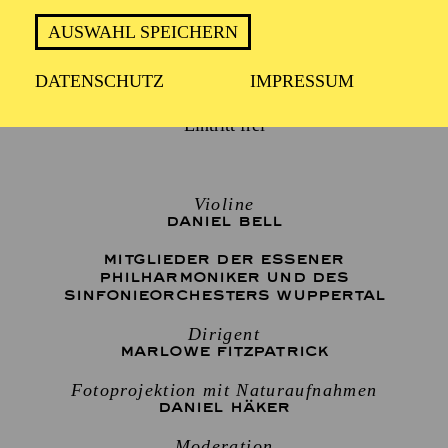
AUSWAHL SPEICHERN
DATENSCHUTZ
IMPRESSUM
Eintritt frei
Violine
DANIEL BELL
MITGLIEDER DER ESSENER
PHILHARMONIKER UND DES
SINFONIEORCHESTERS WUPPERTAL
Dirigent
MARLOWE FITZPATRICK
Fotoprojektion mit Naturaufnahmen
DANIEL HÄKER
Moderation