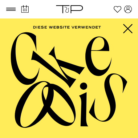
Zum Hauptinhalt springen
Zum Footer springen
PHILHARMONIE
ESSEN
Porträt Anna Lapwood · Große