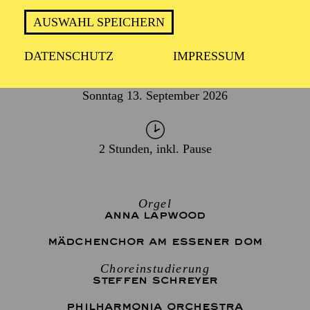
AUSWAHL SPEICHERN
DATENSCHUTZ
IMPRESSUM
TERMIN
Sonntag 13. September 2026
2 Stunden, inkl. Pause
Orgel
ANNA LAPWOOD
MÄDCHENCHOR AM ESSENER DOM
Choreinstudierung
STEFFEN SCHREYER
PHILHARMONIA ORCHESTRA