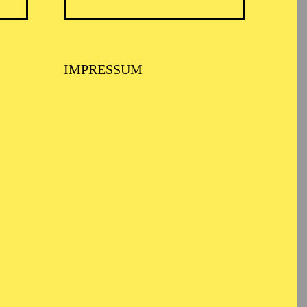
IMPRESSUM
 er ein Studium der
chen. Von 1987 bis
hen darstellenden Kunst
ner und technischer
t Regisseuren wie José
mmen. Von 1998 bis
cciona Producciones y
estände,