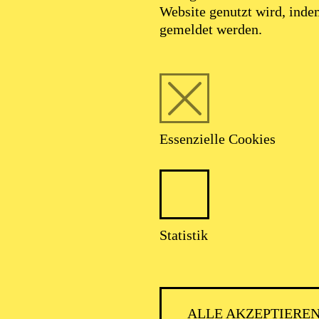
Website genutzt wird, ind
gemeldet werden.
Essenzielle Cookies
Foto: Sergio Parra/ @courtesy Compania
Nacional de Danza
Statistik
Curt Wilmer
ALLE AKZEPTIERE