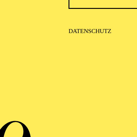
Bühnenbildner
DATENSCHUTZ
VITA
de 1963 in Madrid geboren. In Deutschland absolvierte
taltung an der Akademie der Bildenden Künste in Mün
reiberuflicher Bühnen- und Kostümbildner in der deutsc
 Spanien arbeitete er von 1994 bis 1998 als Bühnenbild
 Abadía in Madrid. Während dieser Zeit arbeitete er mi
era, Andrés Lima, Ernesto Caballero und anderen zusa
cher Leiter der Abteilung für Themen und Shows von A
a und entwickelte weltweite Projekte für Museen, Mess
enparks, Expo-Pavillons und Großveranstaltungen.