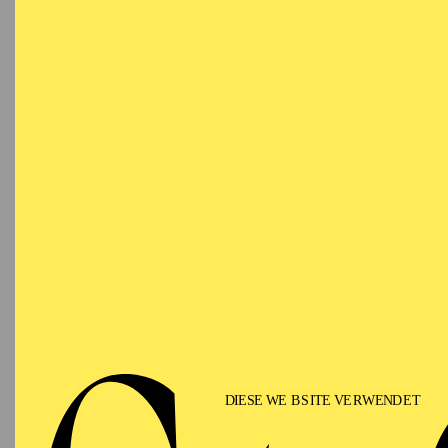
Curt Allen Wilmer
wur
Bühnen- und Kostümges
1993 arbeitete er als f
und im Kino. Zurück in
Leiter des Teatro de la
Luis Gómez, Gerardo V
2008 war er künstleris
Diseño (APD) in Sevill
Multimediashows, Them