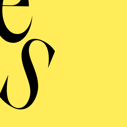
llen Wilmer und
Leticia Gañán Calvo
Estudiodedos. O
tellenden Künsten widmen, haben sie auch andere multi
 wie Events oder Messestände entwickelt. Von 2012 bis
Szenografie und Ausstellungsdesign am Istituto Europe
ühnenbilder für herausragende spanische Regisseure wi
ra, Juan Mayorga, Sergio Peris-Mencheta und Ernesto 
internationalen Choreografen zusammengearbeitet. Mit 
drid, Aterballetto Italy, Dresden Semperoper Ballet,
 Mit Goyo Montero, im Nürnberger Ballett, Hannoverane
ulo Dance Company. In Spanien mit Eva Yerbabuena, V
iguez. Im Jahr 2014 beteiligt sich Curt an der Gründu
icos de España (aapee) und ist seither Mitglied des Vors
5 Preisen ausgezeichnet, darunter: 2 MAX-Preise, 4 A