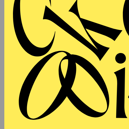
2008 gründeten Curt A
hauptsächlich den dars
szenografische Projekte
Masterstudiengang für 
Im Theater haben sie B
Carlos Rubio, Magüi Mi
Im Tanz haben sie mit 
Produktionen im CND Ma
Ballets de Montecarlo.
de Monte-Carlo, Sao Pa
Muraday und Angel Rodr
artistas plásticos escén
Das Studio wurde mit 2
Preise.
English translation