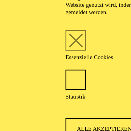
Website genutzt wird, ind
gemeldet werden.
Essenzielle Cookies
Foto: @courtesy Compania Nacional de
Danza
Statistik
regor Acuña-Po
ALLE AKZEPTIERE