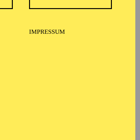
urg
IMPRESSUM
der La Abadía Foundation
spieler mit wichtigen
der National Classical
 wie Salvador Tavora,
s Plaza usw.
1 arbeitet er als
pañía Nacional de
), „Don Juan“
roper Ballett. Er hat
l Vázquez, Ruben Olmo,