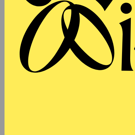
Iratxe Ansa, Igor Baco
English translation