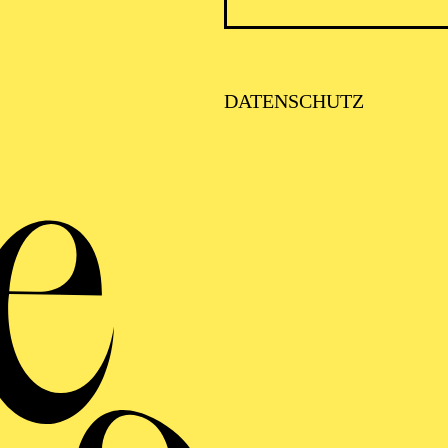
hauspieler, Regisseur & Tanzdramat
DATENSCHUTZ
VITA
dierte Theater am Instutito del Teatro in Sevilla, an 
ole Philippe Gaulier in London. Er arbeitete als Schau
e La Cuadra de Sevilla, Els Comediants, Tricicle und 
lel dazu arbeitet er mit Opern- und Theaterregisseuren
Josef Svoboda, Petr Weigl, Achim Tohrwald, Jose Carlo
e „Fidelio“, seine erste Oper in Bilbao (2018). Seit 201
nger zusammen in: „B.R.I.S.A“ (NDT), „Carmen“ (Com
llett Basel, „Petrouchka“ (Les Ballets de Monte-Carlo
’s Nap“ (Stuttgarter Ballett) und „Schwanwnsee“ Sempe
t anderen Choreographen wie Richard Wherlock, Isabe