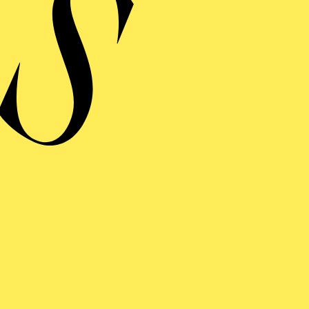
vich, Adriano Bolognino und Bryan Arias zusammengear
FOLGE UNS AUF SOCIAL MEDI