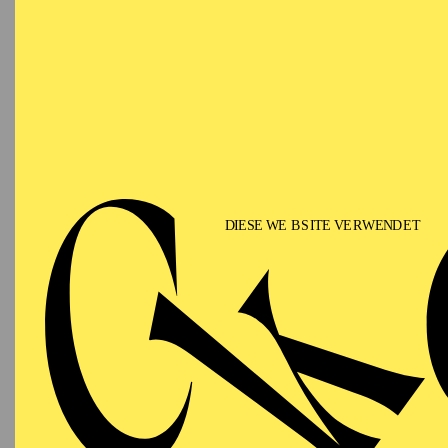
Sc
Gregor Acuña-Pohl
stu
in Madrid und an der Ec
spanischen Ensembles wi
Theatre Company. Paral
Daniel Suarez Marzal, 
zusammen. Er inszeniert
Dramaturg mit Johan I
Danza), „Peer Gynt“ Ba
(Aterballetto), „Aurora
auch als Dramaturg mi