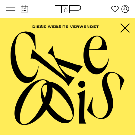
Zum Hauptinhalt springen
Zum Footer springen
Tom Visser
Lichtdesigner
VITA
Der irische Lichtdesigner
Thomas Visser
wurde in eine
Theaterfamilie hineingeboren und wuchs auf dem Land
in Irland auf. Im Alter von 18 Jahren begann Visser, an
Musiktheaterproduktionen mitzuwirken, bevor er sich
mit 24 Jahren dem zeitgenössischen Theater,
insbesondere dem Tanz, widmete. Visser arbeitet mit
renommierten Ensembles, darunter das Nederlands
Dans Theater, das Royal Ballet, die Pariser Oper, das
Norwegian National Ballet, Les Ballet de Monte-Carlo,