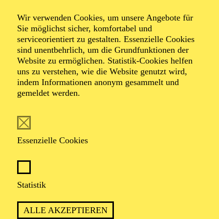
das Königlich Schwedische Ballett Stockholm, das
Wir verwenden Cookies, um unsere Angebote für
Joffrey Ballet und Sadlers Wells. Er hat Lichtdesigns
Sie möglichst sicher, komfortabel und
für Choreograf*innen wie Alexander Ekman, Johan
serviceorientiert zu gestalten. Essenzielle Cookies
Inger, Crystal Pite, Stijn Celis, Medhi Walerski, Lukas
sind unentbehrlich, um die Grundfunktionen der
Timulak und Joeri Dubbe geschaffen. Seit 2016
Website zu ermöglichen. Statistik-Cookies helfen
entwickelt Visser seine eigenen Projekte, darunter
uns zu verstehen, wie die Website genutzt wird,
Kunstinstallationen und interaktive Medien.
indem Informationen anonym gesammelt und
gemeldet werden.
English translation
Essenzielle Cookies
FOLGE UNS AUF SOCIAL MEDIA
Statistik
ALLE AKZEPTIEREN