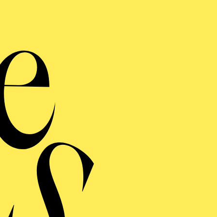
of Stanislavsky and Nemirovich-Danchenko theatre, M
í Kylián‘s „Sleepless“ and „Wings of Wax“, Vladimir Bu
cmillan‘s „Manon“, Vasily Vainonen‘s „The Nutcracke
ksander Radunsky‘s „The Little Humpbacked Horse“ an
Lady and the Hooligan“. In 2015 he joined the Aalto Ba
ations and was promoted to soloist with group commitm
h as Karl in „The Nutcracker“, Espada in „Don Quichott
last seasons he was Onegin in John Cranko’s famous ball
ck around Barock“. From March 2020 onwards he has b
YOUTUBE AKTIVIEREN