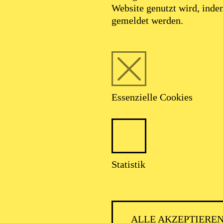
Website genutzt wird, ind
gemeldet werden.
Foto: Johan Sandberg
Essenzielle Cookies
Artem Sorochan
Statistik
Tänzer (Solo)
ALLE AKZEPTIERE