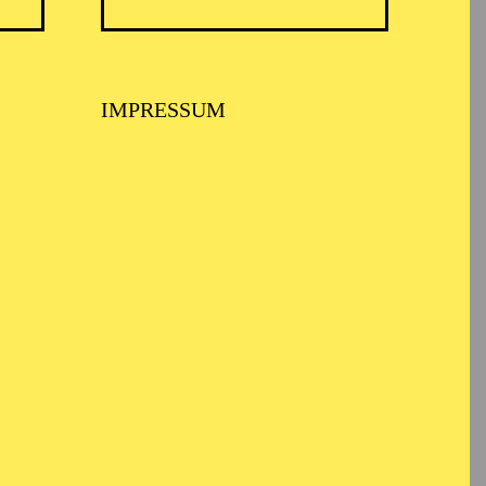
er Waganowa-
IMPRESSUM
ki-Theaters und des
ky und Nemirovich-
ess“ und „Wings of
Vasily Vainonens „Der
ttle Humpbacked
rleben. In der Saison
o-Compagnie und wurde
 Karl in „Der
 In den vergangenen
e solistisch in „Rock
Waganowa Academy of
ersburg. From 2011 to