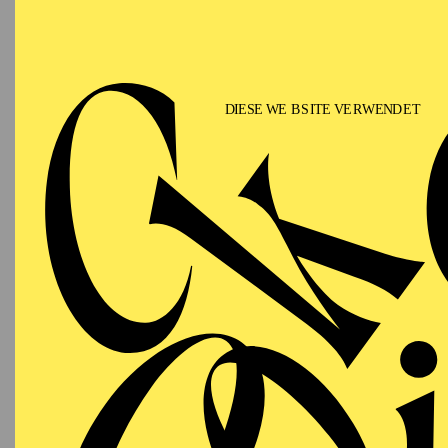
2015 he was a member 
performed parts in Jiř
Esmeralda“, Kenneth Ma
„Sleeping Beauty“, Ale
Boyarsky‘s „The Young 
dancer with solo oblig
has performed roles suc
in "Swan lake". In the 
Van Cauwenbergh’s „Ro