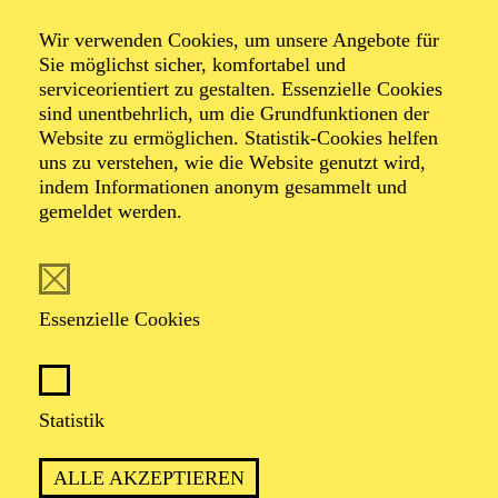
Wir verwenden Cookies, um unsere Angebote für
Sie möglichst sicher, komfortabel und
serviceorientiert zu gestalten. Essenzielle Cookies
sind unentbehrlich, um die Grundfunktionen der
Website zu ermöglichen. Statistik-Cookies helfen
uns zu verstehen, wie die Website genutzt wird,
Foto: Johan Sandberg
indem Informationen anonym gesammelt und
gemeldet werden.
Kieren Bofinger
Tänzer (Gruppe)
Essenzielle Cookies
VITA
Statistik
Der Australier Kieren Bofinger ist in Brisbane geboren
und aufgewachsen und begann im Alter von drei Jahren
ALLE AKZEPTIEREN
zu tanzen. Im Jahr 2015 gewann er Bronze bei den