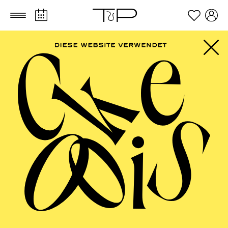
Zum Hauptinhalt springen
Zum Footer springen