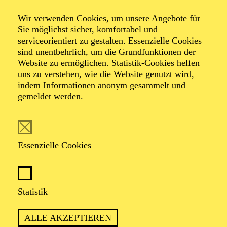
Wir verwenden Cookies, um unsere Angebote für
Sie möglichst sicher, komfortabel und
Foto: Johan Sandberg
serviceorientiert zu gestalten. Essenzielle Cookies
sind unentbehrlich, um die Grundfunktionen der
Website zu ermöglichen. Statistik-Cookies helfen
Isabell Bromm
uns zu verstehen, wie die Website genutzt wird,
indem Informationen anonym gesammelt und
Tänzerin (ständiger Gast)
gemeldet werden.
VITA
Essenzielle Cookies
Die deutsche Tänzerin Isabell Bromm erhielt ihren
ersten Tanzunterricht im Tanzgymnasium Essen-
Werden, bevor sie 2020 in der DanceEmotion Academy
Freiburg aufgenommen wurde. Ihre Ausbildung schloss
Statistik
sie im Juli 2022 ab. Schon während des Studiums
besuchte sie Workshops und Meisterkurse,
ALLE AKZEPTIEREN
beispielsweise 2018 NRW Juniorballett Dortmund und