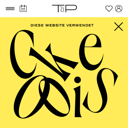
Zum Hauptinhalt springen
Zum Footer springen