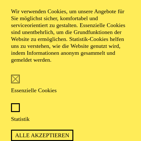
Wir verwenden Cookies, um unsere Angebote für
Sie möglichst sicher, komfortabel und
serviceorientiert zu gestalten. Essenzielle Cookies
sind unentbehrlich, um die Grundfunktionen der
Website zu ermöglichen. Statistik-Cookies helfen
uns zu verstehen, wie die Website genutzt wird,
Foto: Johan Sandberg
indem Informationen anonym gesammelt und
gemeldet werden.
Paul Faure
Tänzer (ständiger Gast)
Essenzielle Cookies
VITA
Statistik
Nach ersten Auftritten auf der Bühne der Opéra de
Paris in seiner Kindheit, erhielt Paul Faure seine
ALLE AKZEPTIEREN
Tanzausbildung an der Ecole du Ballet de Paris