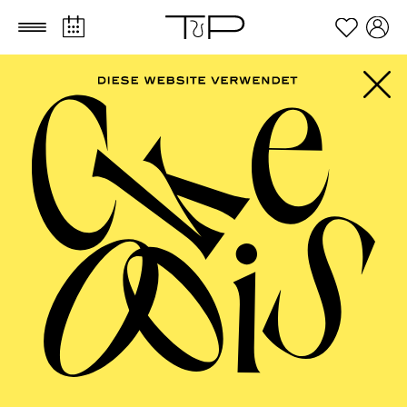
Zum Hauptinhalt springen
Zum Footer springen