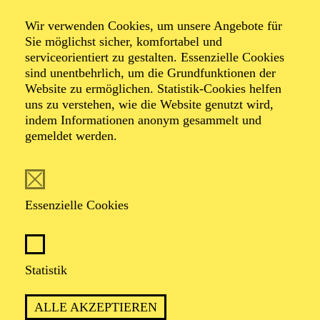
Wir verwenden Cookies, um unsere Angebote für
Sie möglichst sicher, komfortabel und
Foto: Johan Sandberg
serviceorientiert zu gestalten. Essenzielle Cookies
sind unentbehrlich, um die Grundfunktionen der
Website zu ermöglichen. Statistik-Cookies helfen
Sena Shirae
uns zu verstehen, wie die Website genutzt wird,
indem Informationen anonym gesammelt und
Tänzerin (Gruppe)
gemeldet werden.
VITA
Essenzielle Cookies
Die Japanerin Sena Shirae begann ihre klassische
Tanzausbildung an der Fumie Ballet School und setzte
diese von 2010 bis 2016 an der École supérieure de
Danse de Cannes Mougins „Rosella Hightower“ fort.
Statistik
Von 2015 bis 2017 gehörte sie dem an diese Akademie
angeschlossenen Jeune Ballet an und tanzte hier u. a. in
ALLE AKZEPTIEREN
„Giselle“, „Die Kunst der Fuge“, „Dornröschen“,