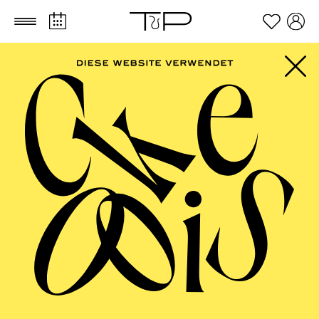
Zum Hauptinhalt springen
Zum Footer springen