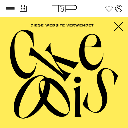
Zum Hauptinhalt springen
Zum Footer springen
ESSENER
PHILHARMONIKER
Kammerkonzert VII