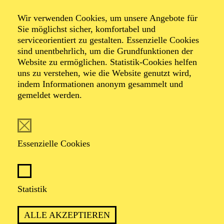
Fantasien
Wir verwenden Cookies, um unsere Angebote für
Sie möglichst sicher, komfortabel und
serviceorientiert zu gestalten. Essenzielle Cookies
sind unentbehrlich, um die Grundfunktionen der
Werke von Jan Koetsier, John Cage, Leonard Bernstein,
Website zu ermöglichen. Statistik-Cookies helfen
Paul Hindemith, Sofia Gubaidulina
uns zu verstehen, wie die Website genutzt wird,
indem Informationen anonym gesammelt und
gemeldet werden.
Essenzielle Cookies
Trompete
Statistik
CLEMENS STAHMER-ILGNER
ALLE AKZEPTIEREN
Viola