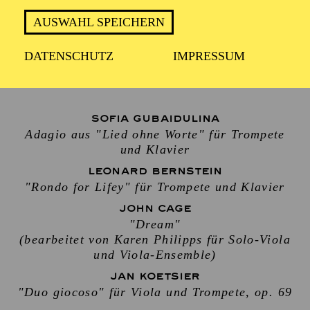
JANNIS HOESCH
,
ANNETTE MEIER-KRÜGER
,
TOBIAS NAYDA
,
NESTOR LUIS ÁLVAREZ
AUSWAHL SPEICHERN
GONZÁLEZ
,
FLORIAN LESEMANN
Klavier
DATENSCHUTZ
IMPRESSUM
MAX PHILIP KLÜSER
SOFIA GUBAIDULINA
Adagio aus "Lied ohne Worte" für Trompete
und Klavier
LEONARD BERNSTEIN
"Rondo for Lifey" für Trompete und Klavier
JOHN CAGE
"Dream"
(bearbeitet von Karen Philipps für Solo-Viola
und Viola-Ensemble)
JAN KOETSIER
"Duo giocoso" für Viola und Trompete, op. 69