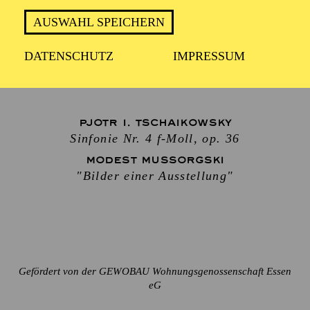
Dirigent
AUSWAHL SPEICHERN
WOLFRAM-MARIA MÄRTIG
Moderation
DATENSCHUTZ
IMPRESSUM
THORSTEN STEPATH
PJOTR I. TSCHAIKOWSKY
Sinfonie Nr. 4 f-Moll, op. 36
MODEST MUSSORGSKI
"Bilder einer Ausstellung"
Gefördert von der GEWOBAU Wohnungsgenossenschaft Essen
eG