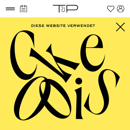
Zum Hauptinhalt springen
Zum Footer springen
ESSENER
PHILHARMONIKER
Sonderkonzert