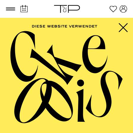
Zum Hauptinhalt springen
Zum Footer springen
AALTO MUSIKTHEATER
Das Wunder der