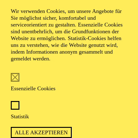
Heliane
Wir verwenden Cookies, um unsere Angebote für
Sie möglichst sicher, komfortabel und
serviceorientiert zu gestalten. Essenzielle Cookies
sind unentbehrlich, um die Grundfunktionen der
Oper in drei Akten von Erich Wolfgang Korngold
Website zu ermöglichen. Statistik-Cookies helfen
Libretto von Hans Müller nach einem Mysterium von
uns zu verstehen, wie die Website genutzt wird,
Hans Kaltneker
indem Informationen anonym gesammelt und
gemeldet werden.
TICKETS
Essenzielle Cookies
EINE GESCHICHTE ÜBER HOFFNUNG
Statistik
UND LICHT IN DUNKLEN ZEITEN –
ZUR ÜBERBORDENDEN MUSIK VON
ALLE AKZEPTIEREN
ERICH WOLFGANG KORNGOLD