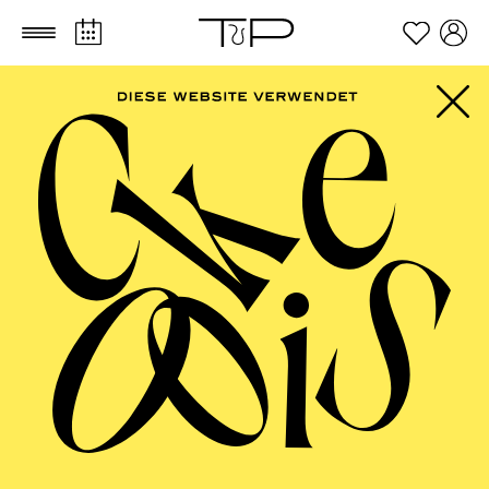
Zum Hauptinhalt springen
Zum Footer springen