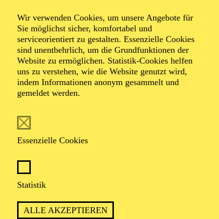
Wir verwenden Cookies, um unsere Angebote für
Sie möglichst sicher, komfortabel und
Foto: Johan Sandberg
serviceorientiert zu gestalten. Essenzielle Cookies
sind unentbehrlich, um die Grundfunktionen der
Website zu ermöglichen. Statistik-Cookies helfen
Floriane Kleinpaß
uns zu verstehen, wie die Website genutzt wird,
indem Informationen anonym gesammelt und
Schauspiel-Ensemble
gemeldet werden.
VITA
Essenzielle Cookies
Floriane Kleinpaß
wurde 1980 in Duisburg geboren.
Nach Engagements in Bremerhaven und
Krefeld/Mönchengladbach ist sie seit 2010
Ensemblemitglied am Schauspiel Essen. Im selben Jahr
Statistik
wurde ihr der Förderpreis der Sparkassen-Kulturstiftung
Rheinland verliehen.
ALLE AKZEPTIEREN
Neben der Theaterarbeit hat sie diverse Hörbücher