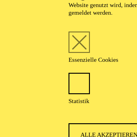
reischütz“ und an der Oper Frankfurt, wo sie die drei 
Website genutzt wird, ind
r Oper „L’ invisible“ interpretierte. 2024 übernahm sie
gemeldet werden.
e“) und Gutrune („Götterdämmerung“) bei den Tiroler F
glinde für den Österreichischen Musiktheaterpreis sow
ängerin des Jahres“ nominiert wurde.
punkten zählen die Darstellung der der Pat Nixon in J
G. Berger) sowie Freia („Das Rheingold“) unter der Reg
r Dortmund. Des Weiteren war sie als Sieglinde, Well
Essenzielle Cookies
end“ am Theater Dortmund zu erleben.
sie festes Ensemblemitglied am Theater Dortmund, wo 
r, darunter als Lisa in „Das Land des Lächelns“. In dies
furt als Konstanze in Christoph Loys gefeierter Insze
ail“ unter der musikalischen Leitung von Sebastian Wei
Statistik
und sang die Gerhilde in Wagners „Die Walküre“.
ab sie 2017 in der Uraufführung von Avner Dormans „W
. Während der Spielzeit 2017/2018 kehrte sie dorthin 
la“ zurück, eine Koproduktion mit dem Théâtre La Mon
len ihres Repertoires umfassen: Konstanze („Die Entfü
ALLE AKZEPTIERE