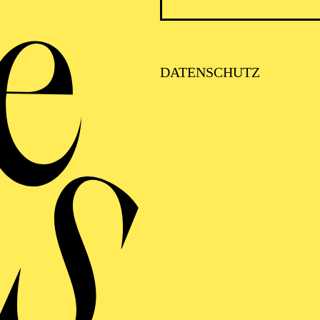
e“), Gräfin Almaviva („Le nozze di Figaro“), Fiordiligi
nni“), Laura in Korngolds „Der Ring des Polykrates“
Die Fledermaus“) und Micaëla („Carmen“). Ihre Darste
n Publikum und Kritik gleichermaßen hochgelobt.
DATENSCHUTZ
erte sie an der Folkwang Universität der Künste in Es
des Opernstudios am Musiktheater im Revier in Gelsen
et sie mit Prof. Monica Pick-Hieronimi.
FOLGE UNS AUF SOCIAL MEDI