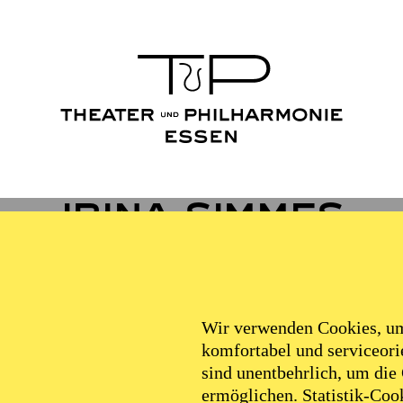
Irina Simmes
VITA
Wir verwenden Cookies, um 
komfortabel und serviceorie
sind unentbehrlich, um die
n Irina Simmes feierte ihre jüngsten Erfolge bei den Br
ermöglichen. Statistik-Cook