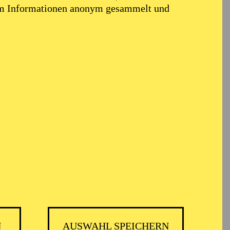
Sopran-Partien in
em Informationen anonym gesammelt und
 die Rollen der
estspielen Erl, wo ihre
ie von dem Fachmagazin
ohn Adams’ „Nixon in
ie von Peter
gunde und Gutrune in
sie in mehreren
er Zeit gab sie ihr
nierung von „Die
gle. 2019 kehrte sie
ahnfried“ am Badischen
für eine Neuproduktion
naie in Brüssel.
hrung aus dem Serail“),
N
AUSWAHL SPEICHERN