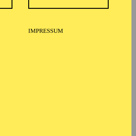
 („Così fan tutte“),
, Musetta („La
llung der Violetta in
IMPRESSUM
sen und war
kirchen. Eine enge
A