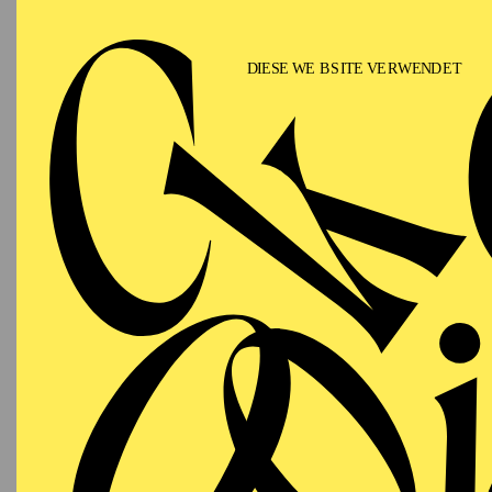
Pamina („Die Zauberflöt
Donna Anna („Don Giova
Bohème“), Rosalinde („
„La traviata“ wurde vo
Ihre Ausbildung absolvi
anschließend Mitglied 
Zusammenarbeit verbind