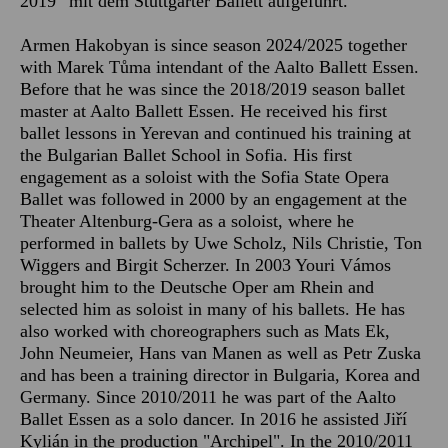
2019“ mit dem Stuttgarter Ballett aufgeführt.
Armen Hakobyan is since season 2024/2025 together
with Marek Tůma intendant of the Aalto Ballett Essen.
Before that he was since the 2018/2019 season ballet
master at Aalto Ballett Essen. He received his first
ballet lessons in Yerevan and continued his training at
the Bulgarian Ballet School in Sofia. His first
engagement as a soloist with the Sofia State Opera
Ballet was followed in 2000 by an engagement at the
Theater Altenburg-Gera as a soloist, where he
performed in ballets by Uwe Scholz, Nils Christie, Ton
Wiggers and Birgit Scherzer. In 2003 Youri Vámos
brought him to the Deutsche Oper am Rhein and
selected him as soloist in many of his ballets. He has
also worked with choreographers such as Mats Ek,
John Neumeier, Hans van Manen as well as Petr Zuska
and has been a training director in Bulgaria, Korea and
Germany. Since 2010/2011 he was part of the Aalto
Ballet Essen as a solo dancer. In 2016 he assisted Jiří
Kylián in the production "Archipel". In the 2010/2011