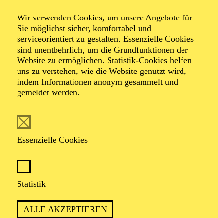
Wir verwenden Cookies, um unsere Angebote für
Sie möglichst sicher, komfortabel und
Foto: Johan Sandberg
serviceorientiert zu gestalten. Essenzielle Cookies
sind unentbehrlich, um die Grundfunktionen der
Website zu ermöglichen. Statistik-Cookies helfen
Armen Hakobyan
uns zu verstehen, wie die Website genutzt wird,
indem Informationen anonym gesammelt und
Intendant
gemeldet werden.
VITA
Essenzielle Cookies
Armen Hakobyan ist seit der Spielzeit 2024/2025
zusammen mit Marek Tůma Intendant des Aalto Ballett
Essen. Seit der Spielzeit 2018/2019 war er als
Ballettmeister beim Aalto Ballett Essen tätig. Er erhielt
Statistik
in Jerewan den ersten Ballettunterricht und setzte seine
Ausbildung an der Bulgarischen Ballettschule in Sofia
ALLE AKZEPTIEREN
fort. Auf ein erstes Engagement als Solist beim Ballett