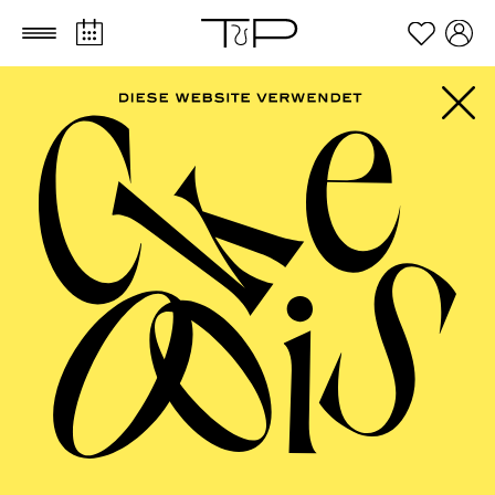
Zum Hauptinhalt springen
Zum Footer springen