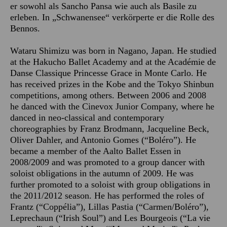
er sowohl als Sancho Pansa wie auch als Basile zu
erleben. In „Schwanensee“ verkörperte er die Rolle des
Bennos.
Wataru Shimizu was born in Nagano, Japan. He studied
at the Hakucho Ballet Academy and at the Académie de
Danse Classique Princesse Grace in Monte Carlo. He
has received prizes in the Kobe and the Tokyo Shinbun
competitions, among others. Between 2006 and 2008
he danced with the Cinevox Junior Company, where he
danced in neo-classical and contemporary
choreographies by Franz Brodmann, Jacqueline Beck,
Oliver Dahler, and Antonio Gomes (“Boléro”). He
became a member of the Aalto Ballet Essen in
2008/2009 and was promoted to a group dancer with
soloist obligations in the autumn of 2009. He was
further promoted to a soloist with group obligations in
the 2011/2012 season. He has performed the roles of
Frantz (“Coppélia”), Lillas Pastia (“Carmen/Boléro”),
Leprechaun (“Irish Soul”) and Les Bourgeois (“La vie