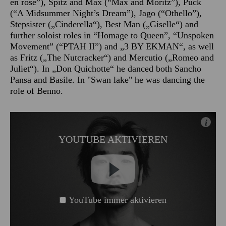
en rose”), Spitz and Max (“Max and Moritz”), Puck
(“A Midsummer Night’s Dream”), Jago (“Othello”),
Stepsister („Cinderella“), Best Man („Giselle“) and
further soloist roles in “Homage to Queen”, “Unspoken
Movement” (“PTAH II”) and „3 BY EKMAN“, as well
as Fritz („The Nutcracker“) and Mercutio („Romeo and
Juliet“). In „Don Quichotte“ he danced both Sancho
Pansa and Basile. In "Swan lake" he was dancing the
role of Benno.
i
YOUTUBE AKTIVIEREN
YouTube immer aktivieren