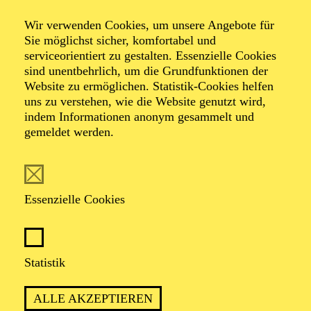
Wir verwenden Cookies, um unsere Angebote für
Sie möglichst sicher, komfortabel und
serviceorientiert zu gestalten. Essenzielle Cookies
sind unentbehrlich, um die Grundfunktionen der
Website zu ermöglichen. Statistik-Cookies helfen
uns zu verstehen, wie die Website genutzt wird,
Foto: Johan Sandberg
indem Informationen anonym gesammelt und
gemeldet werden.
Wataru Shimizu
Tänzer (Solo)
Essenzielle Cookies
VITA
Statistik
Der gebürtige Japaner absolvierte seine Ausbildung an
der Hakucho Ballet Academy und der Académie de
ALLE AKZEPTIEREN
Danse Classique Princesse Grace in Monaco. Er