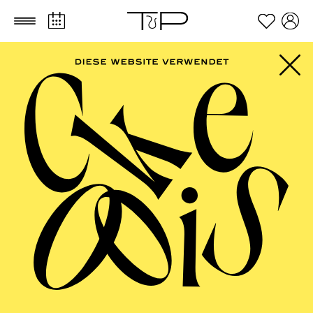
Zum Hauptinhalt springen
Zum Footer springen