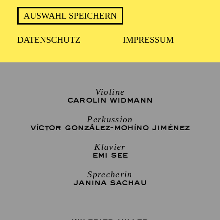
AUSWAHL SPEICHERN
ca. eine Stunde
DATENSCHUTZ
IMPRESSUM
Für Kinder ab 4 Jahren
Violine
CAROLIN WIDMANN
Perkussion
VÍCTOR GONZÁLEZ-MOHÍNO JIMÉNEZ
Klavier
EMI SEE
Sprecherin
JANINA SACHAU