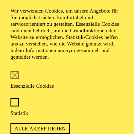
Philharmonie entdecken
Wir verwenden Cookies, um unsere Angebote für
Der Josa mit der
Sie möglichst sicher, komfortabel und
serviceorientiert zu gestalten. Essenzielle Cookies
sind unentbehrlich, um die Grundfunktionen der
Zauber­fiedel mit
Website zu ermöglichen. Statistik-Cookies helfen
uns zu verstehen, wie die Website genutzt wird,
indem Informationen anonym gesammelt und
Carolin Widmann
gemeldet werden.
Kinderkonzert
Essenzielle Cookies
Statistik
ALLE AKZEPTIEREN