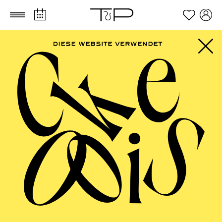
Zum Hauptinhalt springen
Zum Footer springen
PHILHARMONIE
ESSEN
Porträt Carolin Widmann ·