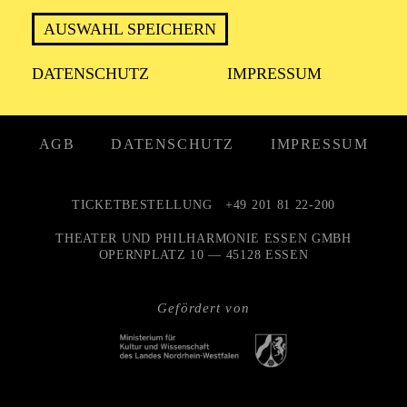
KONTAKT
PERSONALIA
AUSWAHL SPEICHERN
STELLENANGEBOTE
UNTERNEHMEN
DATENSCHUTZ
IMPRESSUM
NEWSLETTER
PUBLIKATIONEN
PRESSE
ENGAGEMENT
INTRANET
AGB
DATENSCHUTZ
IMPRESSUM
TICKETBESTELLUNG
+49 201 81 22-200
THEATER UND PHILHARMONIE ESSEN GMBH
OPERNPLATZ 10 — 45128 ESSEN
Gefördert von