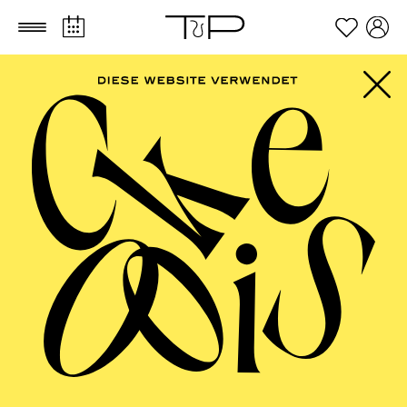
Zum Hauptinhalt springen
Zum Footer springen
Alissa Kolbusch
VITA
Alissa Kolbusch studierte bis 1995 Bühnenbild an der
Hochschule für bildende Künste in Hamburg bei Prof.
Wilfried Minks. Seit 1997 freiberuflich, machte sie die
Bühne für zahlreiche Inszenierungen von Gil Mehmert
in München, Essen und Bochum, am Musiktheater im
Revier sowie am Deutschen Theater in Berlin. Auch
entwarf sie das Szenenbild für den Spielfilm „Aus der
Tiefe des Raumes“ in der Regie von Gil Mehmert. 2002
entwarf sie die Bühne für „Der geteilte Himmel“ in der
Regie von Sebastian Hartmann an der Volksbühne am