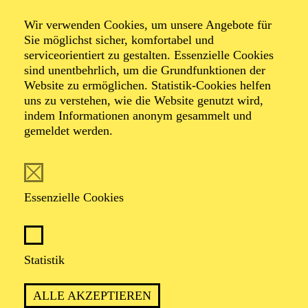
Wir verwenden Cookies, um unsere Angebote für
Sie möglichst sicher, komfortabel und
serviceorientiert zu gestalten. Essenzielle Cookies
sind unentbehrlich, um die Grundfunktionen der
Website zu ermöglichen. Statistik-Cookies helfen
uns zu verstehen, wie die Website genutzt wird,
Foto: Giulietta Morello
indem Informationen anonym gesammelt und
gemeldet werden.
Andreas Hermann
Essenzielle Cookies
VITA
Der Tenor Andreas Hermann studierte zunächst
Statistik
Wirtschaftsingenieurwesen an der Universität
Karlsruhe. Anschließend absolvierte er sein
ALLE AKZEPTIEREN
Musikstudium bei Prof. Reginaldo Pinheiro an den