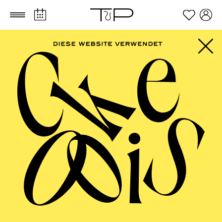
Zum Hauptinhalt springen
Zum Footer springen