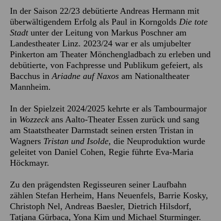
In der Saison 22/23 debütierte Andreas Hermann mit
überwältigendem Erfolg als Paul in Korngolds
Die tote
Stadt
unter der Leitung von Markus Poschner am
Landestheater Linz. 2023/24 war er als umjubelter
Pinkerton am Theater Mönchengladbach zu erleben und
debütierte, von Fachpresse und Publikum gefeiert, als
Bacchus in
Ariadne auf Naxos
am Nationaltheater
Mannheim.
In der Spielzeit 2024/2025 kehrte er als Tambourmajor
in
Wozzeck
ans Aalto-Theater Essen zurück und sang
am Staatstheater Darmstadt seinen ersten Tristan in
Wagners
Tristan und Isolde
, die Neuproduktion wurde
geleitet von Daniel Cohen, Regie führte Eva-Maria
Höckmayr.
Zu den prägendsten Regisseuren seiner Laufbahn
zählen Stefan Herheim, Hans Neuenfels, Barrie Kosky,
Christoph Nel, Andreas Baesler, Dietrich Hilsdorf,
Tatjana Gürbaca, Yona Kim und Michael Sturminger.