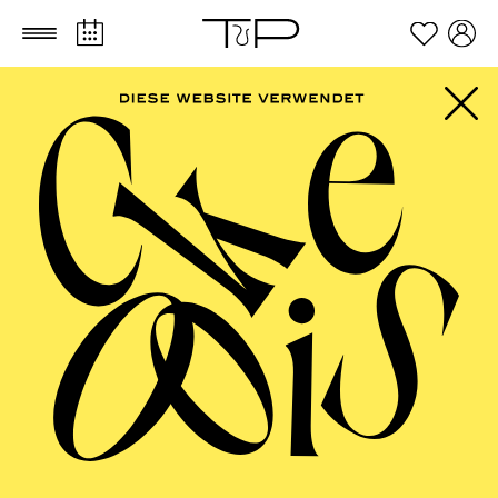
Zum Hauptinhalt springen
Zum Footer springen