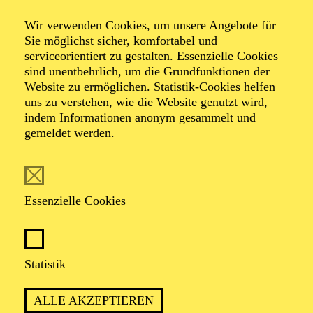
Wir verwenden Cookies, um unsere Angebote für
Sie möglichst sicher, komfortabel und
serviceorientiert zu gestalten. Essenzielle Cookies
sind unentbehrlich, um die Grundfunktionen der
Website zu ermöglichen. Statistik-Cookies helfen
uns zu verstehen, wie die Website genutzt wird,
indem Informationen anonym gesammelt und
gemeldet werden.
Anika Rutkofsky
Essenzielle Cookies
REGIE
Anika Rutkofsky ist in Kasachstan geboren und wuchs
in Baden-Württemberg auf. Nach ihrem Studium der
Statistik
Musikwissenschaft und der Französischen Sprach- und
Literaturwissenschaft an der Universität Basel schloss
ALLE AKZEPTIEREN
sie ihren Master in Dramaturgie an der Hochschule für