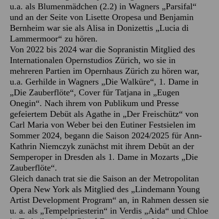
u.a. als Blumenmädchen (2.2) in Wagners „Parsifal“
und an der Seite von Lisette Oropesa und Benjamin
Bernheim war sie als Alisa in Donizettis „Lucia di
Lammermoor“ zu hören.
Von 2022 bis 2024 war die Sopranistin Mitglied des
Internationalen Opernstudios Zürich, wo sie in
mehreren Partien im Opernhaus Zürich zu hören war,
u.a. Gerhilde in Wagners „Die Walküre“, 1. Dame in
„Die Zauberflöte“, Cover für Tatjana in „Eugen
Onegin“. Nach ihrem von Publikum und Presse
gefeiertem Debüt als Agathe in „Der Freischütz“ von
Carl Maria von Weber bei den Eutiner Festsielen im
Sommer 2024, begann die Saison 2024/2025 für Ann-
Kathrin Niemczyk zunächst mit ihrem Debüt an der
Semperoper in Dresden als 1. Dame in Mozarts „Die
Zauberflöte“.
Gleich danach trat sie die Saison an der Metropolitan
Opera New York als Mitglied des „Lindemann Young
Artist Development Program“ an, in Rahmen dessen sie
u. a. als „Tempelpriesterin“ in Verdis „Aida“ und Chloe