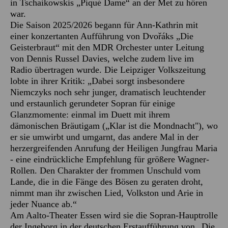
in Tschaikowskis „Piqué Dame“ an der Met zu hören
war.
Die Saison 2025/2026 begann für Ann-Kathrin mit
einer konzertanten Aufführung von Dvořáks „Die
Geisterbraut“ mit den MDR Orchester unter Leitung
von Dennis Russel Davies, welche zudem live im
Radio übertragen wurde. Die Leipziger Volkszeitung
lobte in ihrer Kritik: „Dabei sorgt insbesondere
Niemczyks noch sehr junger, dramatisch leuchtender
und erstaunlich gerundeter Sopran für einige
Glanzmomente: einmal im Duett mit ihrem
dämonischen Bräutigam („Klar ist die Mondnacht"), wo
er sie umwirbt und umgarnt, das andere Mal in der
herzergreifenden Anrufung der Heiligen Jungfrau Maria
- eine eindrückliche Empfehlung für größere Wagner-
Rollen. Den Charakter der frommen Unschuld vom
Lande, die in die Fänge des Bösen zu geraten droht,
nimmt man ihr zwischen Lied, Volkston und Arie in
jeder Nuance ab.“
Am Aalto-Theater Essen wird sie die Sopran-Hauptrolle
der Ingeborg in der deutschen Erstaufführung von „Die