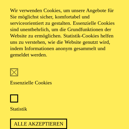
Wir verwenden Cookies, um unsere Angebote für
Sie möglichst sicher, komfortabel und
serviceorientiert zu gestalten. Essenzielle Cookies
sind unentbehrlich, um die Grundfunktionen der
Website zu ermöglichen. Statistik-Cookies helfen
uns zu verstehen, wie die Website genutzt wird,
indem Informationen anonym gesammelt und
gemeldet werden.
Ann-Kathrin
Niemczyk
Essenzielle Cookies
VITA
Statistik
Die junge deutsche Sopranistin Ann-Kathrin Niemczyk
begann ihre Gesangsausbildung bei Melanie Maennl,
mit der sie bis heute zusammenarbeitet. Am Theater
ALLE AKZEPTIEREN
ihrer Heimatstadt Hagen war sie als Jugend-Solistin