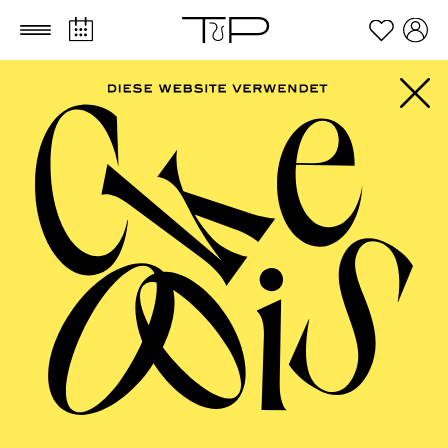
Zum Hauptinhalt springen
Zum Footer springen