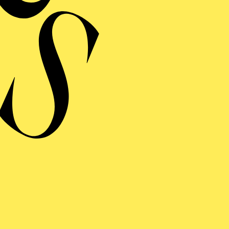
retten ist er zuhause, so in „Der Zigeunerbaron“ (Bari
 „Madame Pompadour“ (René), „Der Bettelstudent“ (Sy
nd Liedrepertoire führt ihn regelmäßig auf wichtige Pod
erthaus Dortmund, die Beethovenhalle und das Beetho
 oder das Musikforum Bochum.
FOLGE UNS AUF SOCIAL MEDI