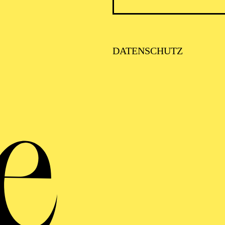
kowski stammt aus Dortmund. Erste Engagements führt
ie Opernhäuser in Düsseldorf/Duisburg und Bonn. Seitd
DATENSCHUTZ
, der Staatsoper Unter den Linden und der Komischen 
den Opern Köln, Leipzig und Chemnitz, den Staatstheate
 Kassel, dem Nationaltheater Mannheim, der Oper Graz
g an der Volksoper Wien. 2024 debütierte er als Froh
spielen.
großen Mozart-Tenor-Partien in seinem Fokus, so bilde
eutsche Fach den Mittelpunkt seines Schaffens: Z.B. a
 („Les contes d’Hoffmann“), Énée („Les Troyens“), Fa
lemenza di Tito“), Tamino („Die Zauberflöte“) und Id
als Benvenuto Cellini, Gérald („Lakmé“), Erik („Der fl
rbot“), Hüon („Oberon“), Boris („Katja Kabanova“), Pr
 Orangen“), Lenski („Eugen Onegin“), sowie in sehr se
emens von Franckenstein, „Fernand Cortez“ von Gaspare
igenie in Aulis“.