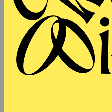
Auch in zahlreichen Ope
Fledermaus“ (Alfred),
(Fridolin) u.v.m.
Sein breites Konzert- u
Philharmonie, das Konz
Essener Philharmonie,