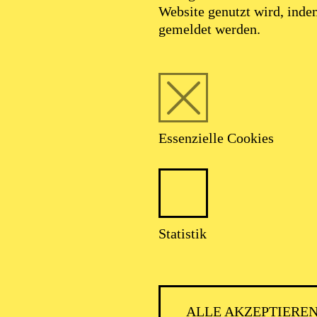
Website genutzt wird, ind
gemeldet werden.
Foto: Mischa Blank
Essenzielle Cookies
Mirko Roschkowsk
Statistik
VITA
ALLE AKZEPTIERE