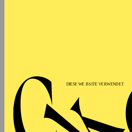
Der Tenor Mirko Rosch
Bremerhaven, dann an d
der Semperoper Dresden
Staatsoper Stuttgart, 
Nürnberg, Augsburg und
Mörbisch und regelmäßi
bei den Bayreuther Fest
Standen zunächst alle 
Französische und das D
Freischütz“), Hoffmann
(„Carmen“) Tito („La c
Erfolge feiern, ebenso 
Claudio („Das Liebesve
(„Die Liebe zu den drei
wie „Li Tai Pe“ von Cl
Achilles in Glucks „Iph