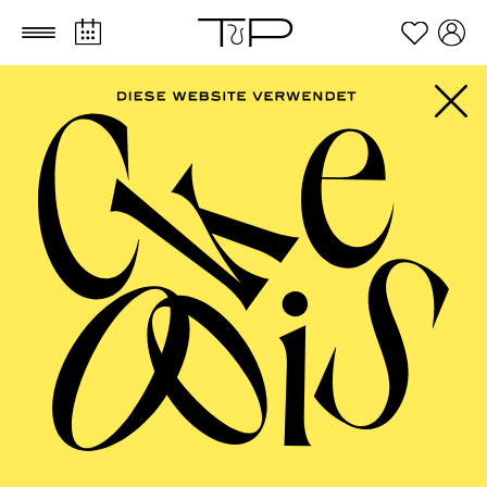
Zum Hauptinhalt springen
Zum Footer springen