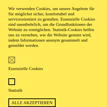
Wir verwenden Cookies, um unsere Angebote für
Sie möglichst sicher, komfortabel und
serviceorientiert zu gestalten. Essenzielle Cookies
sind unentbehrlich, um die Grundfunktionen der
Website zu ermöglichen. Statistik-Cookies helfen
uns zu verstehen, wie die Website genutzt wird,
Foto: Martin Zlabinger
indem Informationen anonym gesammelt und
gemeldet werden.
Michael Zlabinger
Essenzielle Cookies
VITA
Mit seinem Debüt am Teatro Real Madrid im Mai 2018
Statistik
konnte Michael Zlabinger nach mehrmaliger
Einstudierung von Bernd Alois Zimmermanns
Die
ALLE AKZEPTIEREN
Soldaten
– zuvor bei den Salzburger Festspielen (2012),